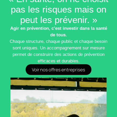
pas les risques mais on
peut les prévenir. »
Agir en prévention, c’est investir dans la santé
de tous.
Chaque structure, chaque public et chaque besoin
sont uniques. Un accompagnement sur mesure
permet de construire des actions de prévention
efficaces et durables.
Voir nos offres entreprises