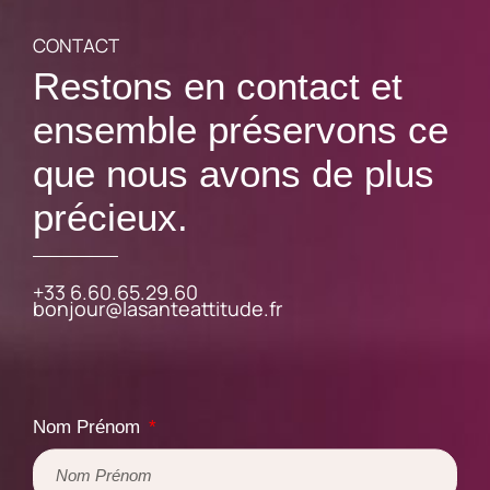
prévention du cancer du sein pour les
CONTACT
membres IDF de l'association Femmes
des Territoires · Bateau Phare Paris
Restons en contact et
ensemble préservons ce
que nous avons de plus
précieux.
+33 6.60.65.29.60
bonjour@lasanteattitude.fr
Nom Prénom