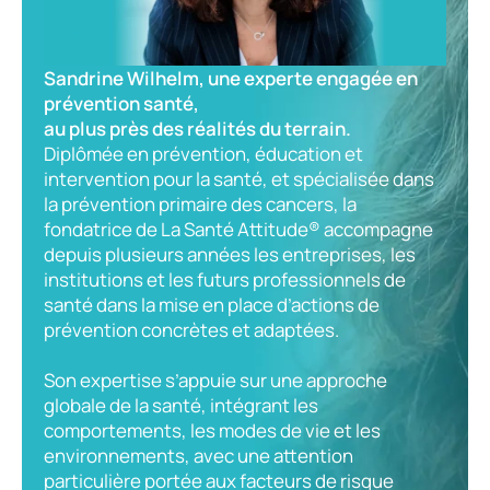
Sandrine Wilhelm, une experte engagée en
prévention santé,
au plus près des réalités du terrain.
Diplômée en prévention, éducation et
intervention pour la santé, et spécialisée dans
la prévention primaire des cancers, la
fondatrice de La Santé Attitude® accompagne
depuis plusieurs années les entreprises, les
institutions et les futurs professionnels de
santé dans la mise en place d’actions de
prévention concrètes et adaptées.
Son expertise s’appuie sur une approche
globale de la santé, intégrant les
comportements, les modes de vie et les
environnements, avec une attention
particulière portée aux facteurs de risque