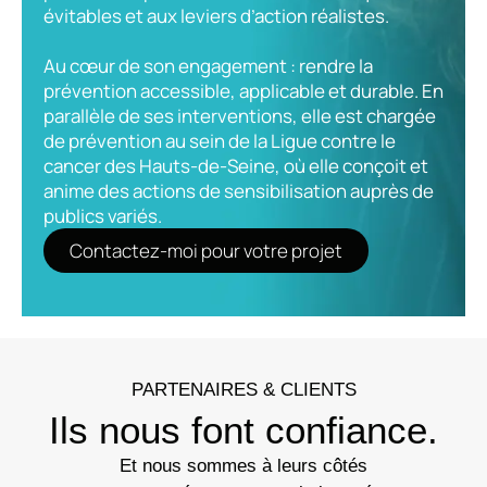
évitables et aux leviers d’action réalistes.
Au cœur de son engagement : rendre la
prévention accessible, applicable et durable. En
parallèle de ses interventions, elle est chargée
de prévention au sein de la Ligue contre le
cancer des Hauts-de-Seine, où elle conçoit et
anime des actions de sensibilisation auprès de
publics variés.
Contactez-moi pour votre projet
PARTENAIRES & CLIENTS
Ils nous font confiance.
Et nous sommes à leurs côtés